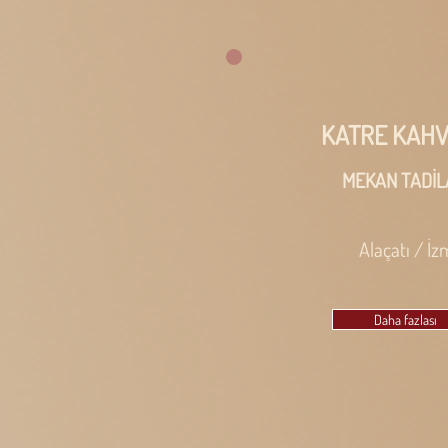
KATRE KAHV
MEKAN TADİL
Alaçatı / İz
Daha fazlası