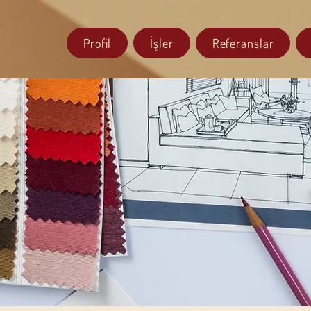
Profil
İşler
Referanslar