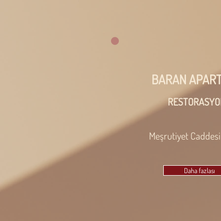
BARAN APAR
RESTORASYO
Meşrutiyet Caddesi
Daha fazlası