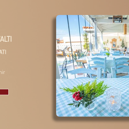
ALTI
ATI
mir