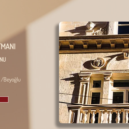
TMANI
NU
 /Beyoğlu