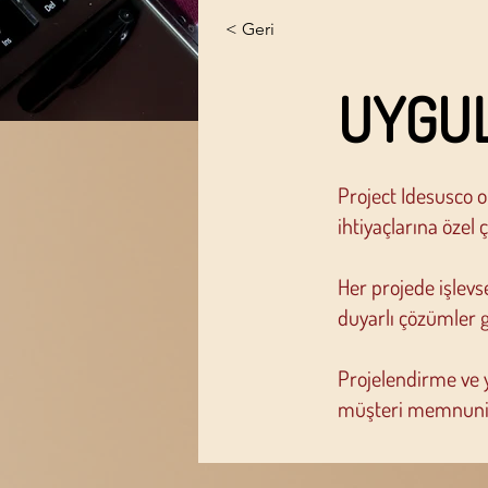
< Geri
UYGU
Project Idesusco ol
ihtiyaçlarına özel
Her projede işlevse
duyarlı çözümler ge
Projelendirme ve 
müşteri memnuniye